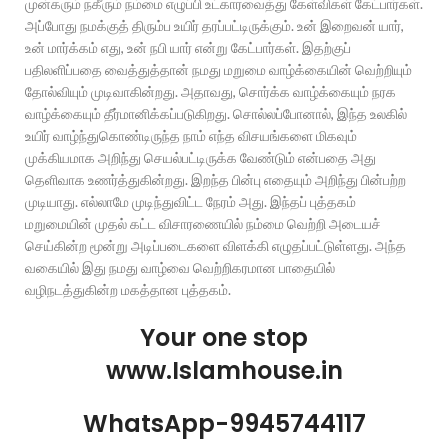
முன்கரும் நகீரும் நம்மை எழுப்பி உட்காரவைத்து கேள்விகள் கேட்பார்கள்.
அப்போது நமக்குத் திரும்ப உயிர் தரப்பட்டிருக்கும். உன் இறைவன் யார்,
உன் மார்க்கம் எது, உன் நபி யார் என்று கேட்பார்கள். இதற்குப்
பதிலளிப்பதை வைத்துத்தான் நமது மறுமை வாழ்க்கையின் வெற்றியும்
தோல்வியும் முடிவாகின்றது. அதாவது, சொர்க்க வாழ்க்கையும் நரக
வாழ்க்கையும் தீர்மானிக்கப்படுகிறது. சொல்லப்போனால், இந்த உலகில்
உயிர் வாழ்ந்துகொண்டிருந்த நாம் எந்த விசயங்களை மிகவும்
முக்கியமாக அறிந்து செயல்பட்டிருக்க வேண்டும் என்பதை அது
தெளிவாக உணர்த்துகின்றது. இறந்த பின்பு எதையும் அறிந்து பின்பற்ற
முடியாது. எல்லாமே முடிந்துவிட்ட நேரம் அது. இந்தப் புத்தகம்
மறுமையின் முதல் கட்ட விசாரணையில் நம்மை வெற்றி அடையச்
செய்கின்ற மூன்று அடிப்படைகளை விளக்கி எழுதப்பட்டுள்ளது. அந்த
வகையில் இது நமது வாழ்வை வெற்றிகரமான பாதையில்
வழிநடத்துகின்ற மகத்தான புத்தகம்.
Your one stop
www.Islamhouse.in
WhatsApp-9945744117