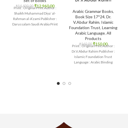
Dr.V.Abdur Rahim
Set of Books
₹
12,960.00
₹
14,400.00
Print : Original Print Author :
Arabic Grammar Books
,
Shaikh Muhammad Diya’ al-
Book Size 17*24
,
Dr.
Rahman al-A’zami Publisher :
V.Abdur Rahim
,
Islamic
Darussalam Saudi Arabia Print
Foundation Trust
,
Learning
Language : Arabic Binding
Arabic Language
,
All
Products
₹
150.00
₹
160.00
Print : Original Print Author :
Dr.V.Abdur Rahim Publisher :
Islamic Foundation Trust
Language : Arabic Binding
: Paperback SKU: IslamHouse-
0702 Categories: