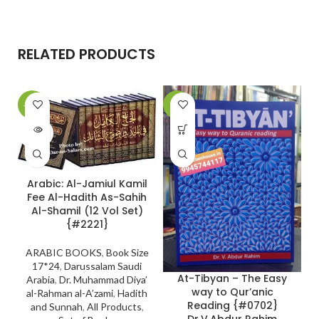
RELATED PRODUCTS
-10%
-6%
-
SOLD
OUT
Arabic: Al-Jamiul Kamil
Fee Al-Hadith As-Sahih
Al-Shamil (12 Vol Set)
{#2221}
ARABIC BOOKS
,
Book Size
17*24
,
Darussalam Saudi
At-Tibyan – The Easy
Arabia
,
Dr. Muhammad Diya’
way to Qur’anic
al-Rahman al-A’zami
,
Hadith
Reading {#0702}
and Sunnah
,
All Products
,